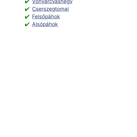
Vonyarcvashegy
Cserszegtomaj
Felsőpáhok
Alsópáhok