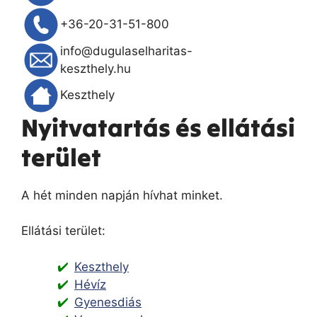
+36-20-31-51-800
info@dugulaselharitas-
keszthely.hu
Keszthely
Nyitvatartás és ellátási
terület
A hét minden napján hívhat minket.
Ellátási terület:
Keszthely
Hévíz
Gyenesdiás