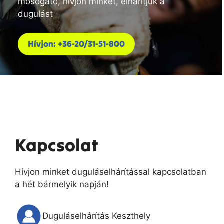
mosogató, hívjon minket, elhárítjuk a
dugulást
Hívjon: +36-20/31-51-800
Kapcsolat
Hívjon minket duguláselhárítással kapcsolatban
a hét bármelyik napján!
Duguláselhárítás Keszthely