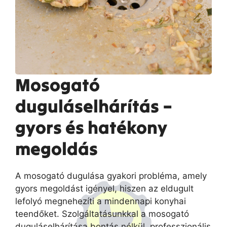
Mosogató
duguláselhárítás –
gyors és hatékony
megoldás
A mosogató dugulása gyakori probléma, amely
gyors megoldást igényel, hiszen az eldugult
lefolyó megnehezíti a mindennapi konyhai
teendőket. Szolgáltatásunkkal a mosogató
duguláselhárítása bontás nélkül, professzionális