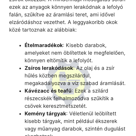
ezek az anyagok könnyen lerakódnak a lefolyó
falán, szűkítve az áramlási teret, ami idővel
elzáródáshoz vezethet. A leggyakoribb okok
közé tartoznak az alábbiak:
Ételmaradékok
: Kisebb darabok,
amelyeket nem öblítettek le megfelelően,
könnyen eltömítik a lefolyót.
Zsíros lerakódások
: Az olaj és a zsír
hűlés közben megszilárdul,
megakadályozva a víz szabad áramlását.
Kávézacc és teafű
: Ezek a szilárd
részecskék felhalmozódva szűkítik a
csövek keresztmetszetét.
Kemény tárgyak
: Véletlenül leöblített
kisebb tárgyak, mint például ékszerek
vagy műanyag darabok, szintén dugulást