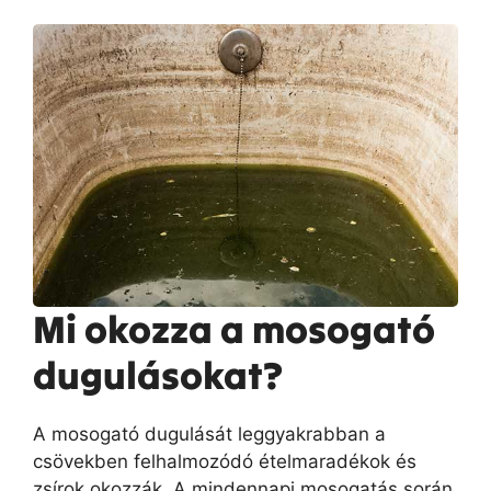
Mi okozza a mosogató
dugulásokat?
A mosogató dugulását leggyakrabban a
csövekben felhalmozódó ételmaradékok és
zsírok okozzák. A mindennapi mosogatás során