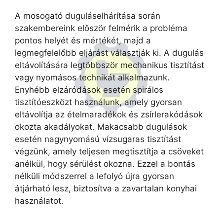
A mosogató duguláselhárítása során
szakembereink először felmérik a probléma
pontos helyét és mértékét, majd a
legmegfelelőbb eljárást választják ki. A dugulás
eltávolítására legtöbbször mechanikus tisztítást
vagy nyomásos technikát alkalmazunk.
Enyhébb elzáródások esetén spirálos
tisztítóeszközt használunk, amely gyorsan
eltávolítja az ételmaradékok és zsírlerakódások
okozta akadályokat. Makacsabb dugulások
esetén nagynyomású vízsugaras tisztítást
végzünk, amely teljesen megtisztítja a csöveket
anélkül, hogy sérülést okozna. Ezzel a bontás
nélküli módszerrel a lefolyó újra gyorsan
átjárható lesz, biztosítva a zavartalan konyhai
használatot.