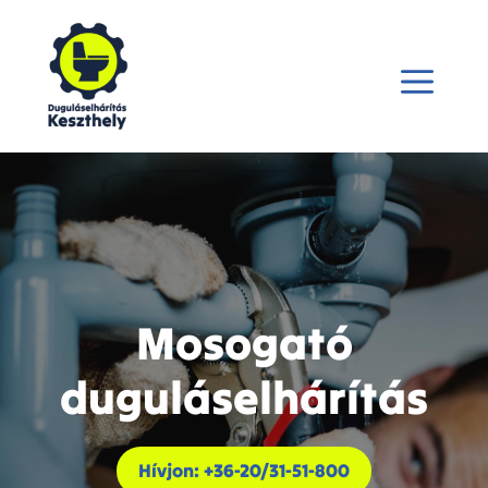
Kilépés
a
tartalomba
Menü
Mosogató
duguláselhárítás
Hívjon: +36-20/31-51-800